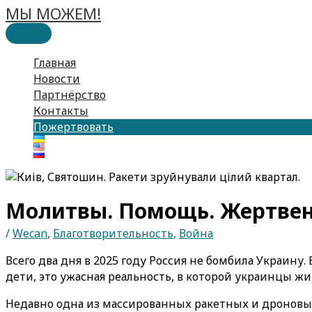
МЫ МОЖЕМ!
Перейти
к
Главное
содержимому
меню
Главная
Новости
Партнёрство
Контакты
Пожертвовать
Молитвы. Помощь. Жертвен
/
Wecan
,
Благотворительность
,
Война
Всего два дня в 2025 году Россия не бомбила Украин
дети, это ужасная реальность, в которой украинцы жив
Недавно одна из массированных ракетных и дроновых